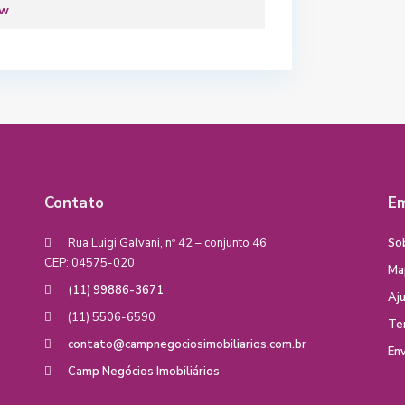
ew
Contato
E
Rua Luigi Galvani, nº 42 – conjunto 46
So
CEP: 04575-020
Ma
(11) 99886-3671
Aj
(11) 5506-6590
Te
contato@campnegociosimobiliarios.com.br
Env
Camp Negócios Imobiliários