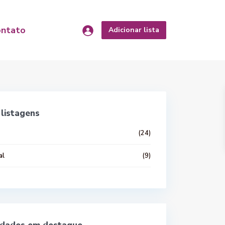
ontato
Adicionar lista
listagens
(24)
al
(9)