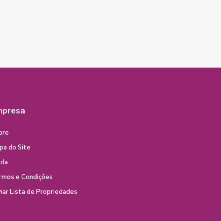
mpresa
bre
pa do Site
uda
rmos e Condições
iar Lista de Propriedades