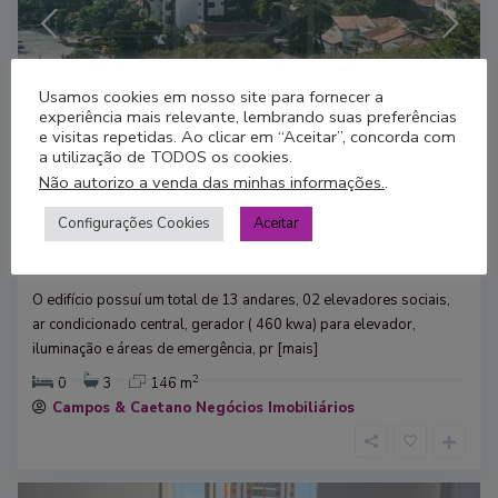
Usamos cookies em nosso site para fornecer a
experiência mais relevante, lembrando suas preferências
e visitas repetidas. Ao clicar em “Aceitar”, concorda com
Região Berrini
,
São Paulo
20
a utilização de TODOS os cookies.
Não autorizo a venda das minhas informações.
.
Rua Luigi Galvani , nº 70
Configurações Cookies
Aceitar
Edifício Ala...
R$ 7.000.01
O edifício possuí um total de 13 andares, 02 elevadores sociais,
ar condicionado central, gerador ( 460 kwa) para elevador,
iluminação e áreas de emergência, pr
[mais]
2
0
3
146 m
Campos & Caetano Negócios Imobiliários