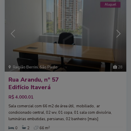
Aluguel
Região Berrini
,
São Paulo
28
Rua Arandu, nº 57
Edifício Itaverá
R$ 4.000.01
Sala comercial com 66 m2 de área útil, mobiliado, ar
condicionado central, 02 wv, 01 copa, 01 sala com divisória,
luminárias embutidas, persianas, 02 banheiro
[mais]
2
0
2
66 m