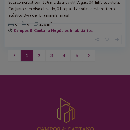
Sala comercial com 136 m2 de área útil​ Vagas: 04 ​ Infra estrutura:
Conjunto com piso elevado, 01 copa, divisórias de vidro, forro
acústico Owa de fibra minera
[mais]
2
0
0
136 m
Campos & Caetano Negócios Imobiliários
1
2
3
4
5