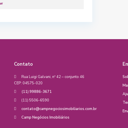
ew
Contato
E
Rua Luigi Galvani, nº 42 – conjunto 46
So
CEP: 04575-020
Ma
(11) 99886-3671
Aj
(11) 5506-6590
Te
contato@campnegociosimobiliarios.com.br
Env
Camp Negócios Imobiliários