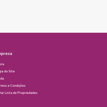
mpresa
bre
pa do Site
uda
rmos e Condições
iar Lista de Propriedades