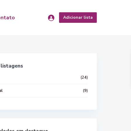
ontato
Adicionar lista
listagens
(24)
al
(9)