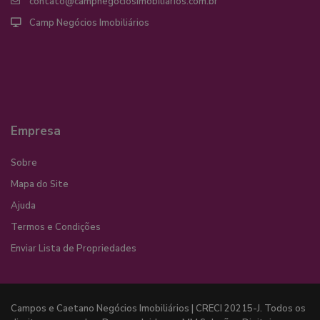
contato@campnegociosimobiliarios.com.br
Camp Negócios Imobiliários
Empresa
Sobre
Mapa do Site
Ajuda
Termos e Condições
Enviar Lista de Propriedades
Campos e Caetano Negócios Imobiliários | CRECI 20215-J. Todos os