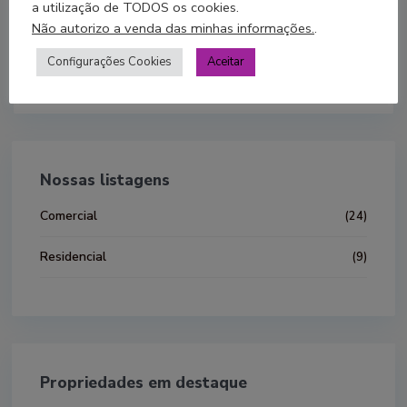
a utilização de TODOS os cookies.
Avaliações
Não autorizo a venda das minhas informações.
.
Você precisa
login
in order to post a review
Configurações Cookies
Aceitar
Nossas listagens
Comercial
(24)
Residencial
(9)
Propriedades em destaque