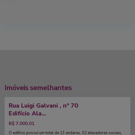
r
r
i
R
n
e
i
g
,
i
S
ã
ã
o
o
B
P
e
a
r
u
r
l
Imóveis semelhantes
i
o
n
B
Rua Luigi Galvani , nº 70
i
guel
r
,
Edifício Ala...
o
S
R$ 7.000.01
o
ã
k
o
O edifício possuí um total de 13 andares, 02 elevadores sociais,