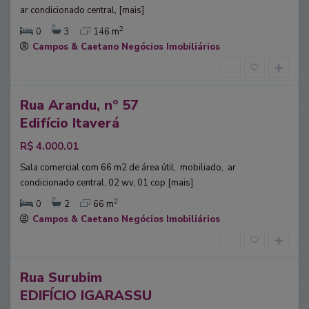
l
P
ar condicionado central,
[mais]
i
a
2
0
3
146 m
n
u
Campos & Caetano Negócios Imobiliários
N
l
o
o
v
Rua Arandu, nº 57
o
guel
,
Edifício Itaverá
S
R$ 4.000.01
ã
o
Sala comercial com 66 m2 de área útil, mobiliado, ar
P
condicionado central, 02 wv, 01 cop
[mais]
a
2
0
2
66 m
u
Campos & Caetano Negócios Imobiliários
l
o
Rua Surubim
guel
EDIFÍCIO IGARASSU