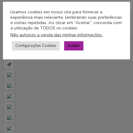
Abrir no Google Maps
Usamos cookies em nosso site para fornecer a
experiência mais relevante, lembrando suas preferências
e visitas repetidas. Ao clicar em “Aceitar”, concorda com
a utilização de TODOS os cookies.
Não autorizo a venda das minhas informações.
.
Configurações Cookies
Aceitar
R
e
g
i
ã
o
B
e