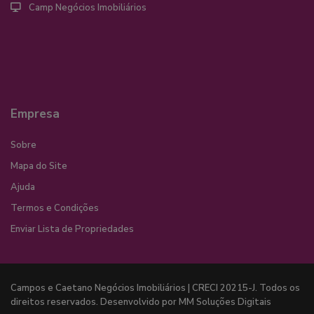
Camp Negócios Imobiliários
Empresa
Sobre
Mapa do Site
Ajuda
Termos e Condições
Enviar Lista de Propriedades
Campos e Caetano Negócios Imobiliários | CRECI 20215-J. Todos os
direitos reservados. Desenvolvido por MM Soluções Digitais