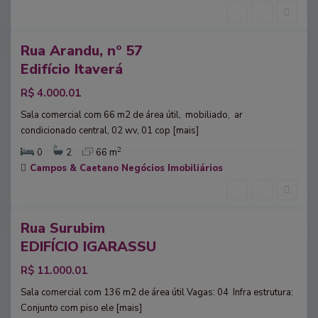
l
o
8
o
v
Rua Arandu, nº 57
o
guel
,
Edifício Itaverá
S
R$ 4.000.01
ã
o
Sala comercial com 66 m2 de área útil, mobiliado, ar
P
condicionado central, 02 wv, 01 cop
[mais]
a
2
0
2
66 m
u
Campos & Caetano Negócios Imobiliários
l
0
o
Rua Surubim
guel
EDIFÍCIO IGARASSU
R$ 11.000.01
Sala comercial com 136 m2 de área útil​ Vagas: 04 ​ Infra estrutura:
Conjunto com piso ele
[mais]