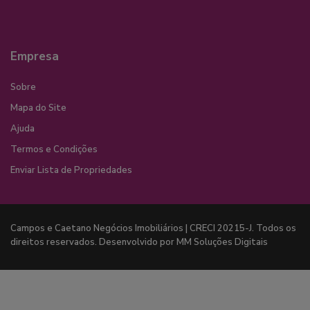
Empresa
Sobre
Mapa do Site
Ajuda
Termos e Condições
Enviar Lista de Propriedades
Campos e Caetano Negócios Imobiliários | CRECI 20215-J. Todos os
direitos reservados. Desenvolvido por MM Soluções Digitais