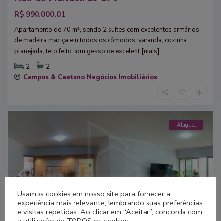
R$ 990.000.01
Apartamento de 70 m², sendo 2 suítes com excelentes armários
de madeira maciça em todos os cômodos, varanda, cozinha
planejada, teto feito com gesso de excelent
[mais]
2
2
Campos & Caetano Negócios Imobiliários
Aluguel
Usamos cookies em nosso site para fornecer a
experiência mais relevante, lembrando suas preferências
e visitas repetidas. Ao clicar em “Aceitar”, concorda com
a utilização de TODOS os cookies.