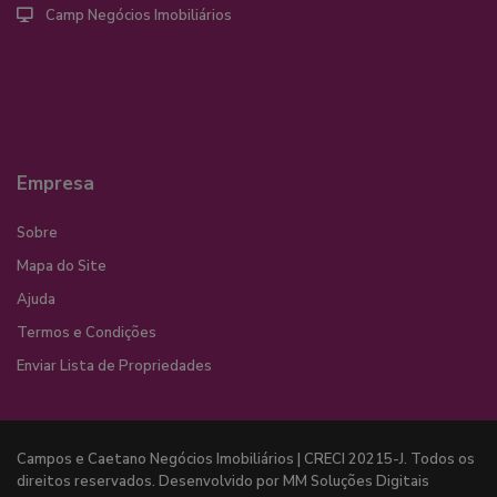
Camp Negócios Imobiliários
Empresa
Sobre
Mapa do Site
Ajuda
Termos e Condições
Enviar Lista de Propriedades
Campos e Caetano Negócios Imobiliários | CRECI 20215-J. Todos os
direitos reservados. Desenvolvido por MM Soluções Digitais