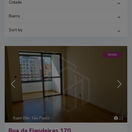
Cidade
Bairro
Sort by
Venda
Itaim Bibi
,
São Paulo
22
Rua da Fiandeiras 170