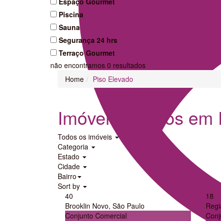
Espaço Gourmet
Piscina
Sauna
Segurança 24 hrs
Terraço Gourmet
não encontramos
0
resultados
Home
Piso Elevado
Imóveis listados em
Todos os imóveis
Categoria
Estado
Cidade
Bairro
Sort by
40
18
Brooklin Novo
,
São Paulo
Regi
Conjunto Comercial
Conj