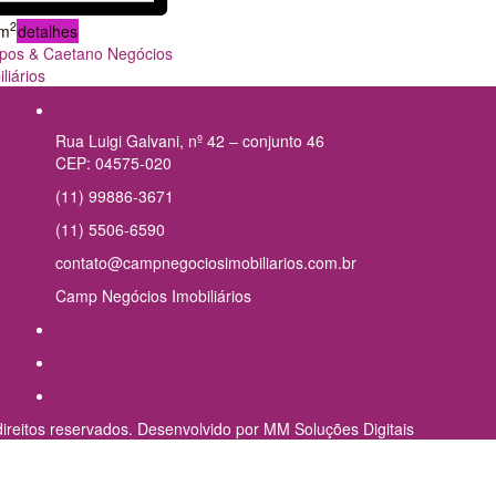
2
 m
detalhes
os & Caetano Negócios
liários
Contato
Rua Luigi Galvani, nº 42 – conjunto 46
CEP: 04575-020
(11) 99886-3671
(11) 5506-6590
contato@campnegociosimobiliarios.com.br
Camp Negócios Imobiliários
reitos reservados. Desenvolvido por MM Soluções Digitais