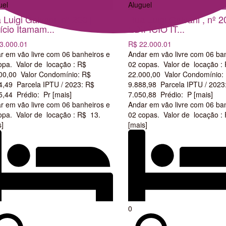
uel
Aluguel
 Luigi Galvani, nº 200 |
Rua Luigi Galvani , nº 2
ício Itamam...
EDIFÍCIO IT...
3.000.01
R$ 22.000.01
r em vão livre com 06 banheiros e
Andar em vão livre com 06 ba
opa. Valor de locação : R$
02 copas. Valor de locação :
00,00 Valor Condomínio: R$
22.000,00 Valor Condomínio:
4,49 Parcela IPTU / 2023: R$
9.888,98 Parcela IPTU / 2023
5,44 Prédio: Pr
[mais]
7.050,88 Prédio: P
[mais]
r em vão livre com 06 banheiros e
Andar em vão livre com 06 ba
opa. Valor de locação : R$ 13.
02 copas. Valor de locação :
s]
[mais]
0