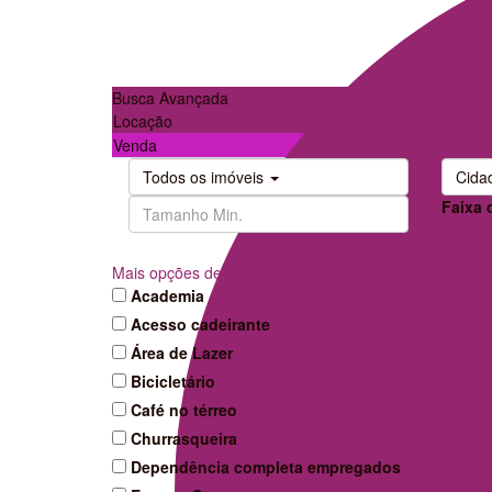
Busca Avançada
Locação
Venda
Todos os imóveis
Cida
Faixa 
Mais opções de pesquisa
Academia
Acesso cadeirante
Área de Lazer
Bicicletário
Café no térreo
Churrasqueira
Dependência completa empregados