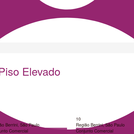
 Piso Elevado
10
ão Berrini
,
São Paulo
Região Berrini
,
São Paulo
unto Comercial
Conjunto Comercial