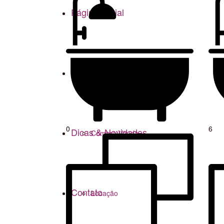
Página Inicial
Imóveis
0
6
Dicas & Novidades
Compra/Venda
Contato
Locação