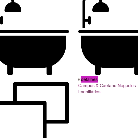
6
detalhes
Campos & Caetano Negócios
Imobiliários