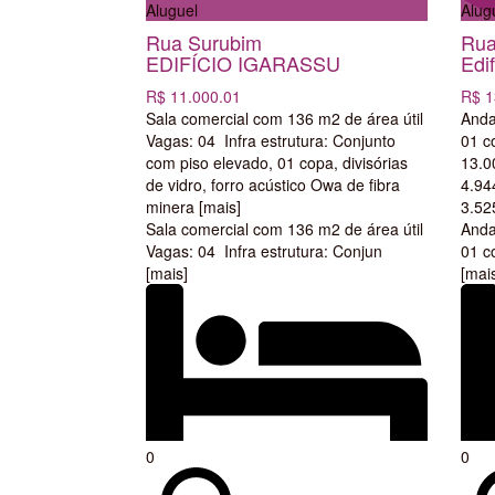
Aluguel
Alug
Rua Surubim
Rua
EDIFÍCIO IGARASSU
Edif
R$ 11.000.01
R$ 1
Sala comercial com 136 m2 de área útil​
Anda
Vagas: 04 ​ Infra estrutura: Conjunto
01 c
com piso elevado, 01 copa, divisórias
13.0
de vidro, forro acústico Owa de fibra
4.94
minera
[mais]
3.52
Sala comercial com 136 m2 de área útil​
Anda
Vagas: 04 ​ Infra estrutura: Conjun
01 c
[mais]
[mai
0
0