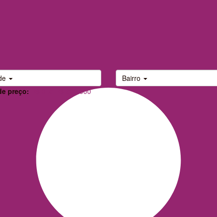
de
Bairro
de preço:
R$ 0 to R$ 900.000