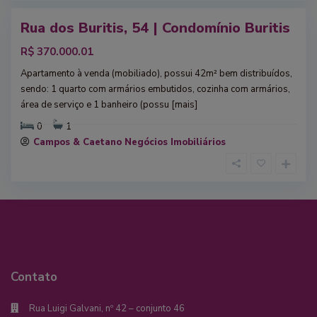
Rua dos Buritis, 54 | Condomínio Buritis
enda
R$ 370.000.01
Apartamento à venda (mobiliado), possui 42m² bem distribuídos,
sendo: 1 quarto com armários embutidos, cozinha com armários,
área de serviço e 1 banheiro (possu
[mais]
0
1
Campos & Caetano Negócios Imobiliários
Contato
Rua Luigi Galvani, nº 42 – conjunto 46