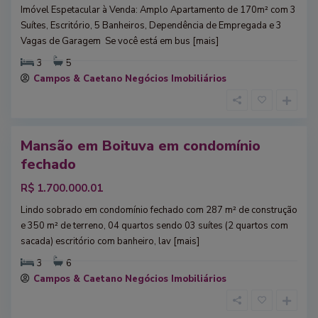
Imóvel Espetacular à Venda: Amplo Apartamento de 170m² com 3
Suítes, Escritório, 5 Banheiros, Dependência de Empregada e 3
Vagas de Garagem Se você está em bus
[mais]
B
3
5
o
i
Campos & Caetano Negócios Imobiliários
t
u
v
a
Mansão em Boituva em condomínio
enda
J
fechado
a
b
a
R$ 1.700.000.01
q
u
Lindo sobrado em condomínio fechado com 287 m² de construção
a
r
e 350 m² de terreno, 04 quartos sendo 03 suítes (2 quartos com
a
sacada) escritório com banheiro, lav
[mais]
,
S
ã
3
6
o
P
Campos & Caetano Negócios Imobiliários
a
u
l
o