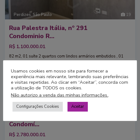
Perdizes
,
São Paulo
19
R
e
g
Rua Palestra Itália, nº 291
i
ã
Condominio R...
o
B
e
R$ 1.100.000.01
r
r
82 m2, 01 suíte 2 quartos com lindos armários embutidos , 01
i
n
sala, escritório, cozinha com armários e 02 vagas. Localização:
i
próximo a lugares como Espaço Itaú
[mais]
,
Usamos cookies em nosso site para fornecer a
S
experiência mais relevante, lembrando suas preferências
ã
2
2
e visitas repetidas. Ao clicar em “Aceitar”, concorda com
o
P
Campos & Caetano Negócios Imobiliários
a utilização de TODOS os cookies.
a
u
Não autorizo a venda das minhas informações.
.
l
o
Configurações Cookies
Aceitar
Rua Dr Paschoal Imperatriz, 114
enda
Condomí...
R$ 2.780.000.01