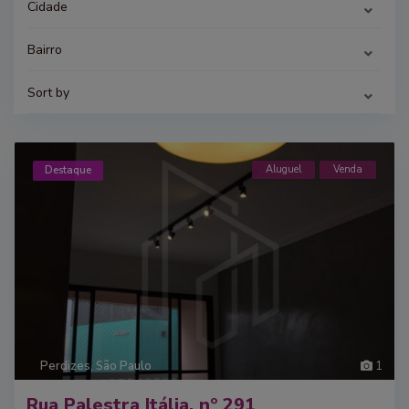
Cidade
Bairro
Sort by
Aluguel
Venda
Destaque
Perdizes
,
São Paulo
1
Rua Palestra Itália, nº 291